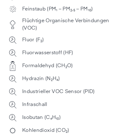
Feinstaub (PM₁ – PM₂,₅ – PM₁₀)
Flüchtige Organische Verbindungen
(VOC)
Fluor (F₂)
Fluorwasserstoff (HF)
Formaldehyd (CH₂O)
Hydrazin (N₂H₄)
Industrieller VOC Sensor (PID)
Infraschall
Isobutan (C₄H₁₀)
Kohlendioxid (CO₂)