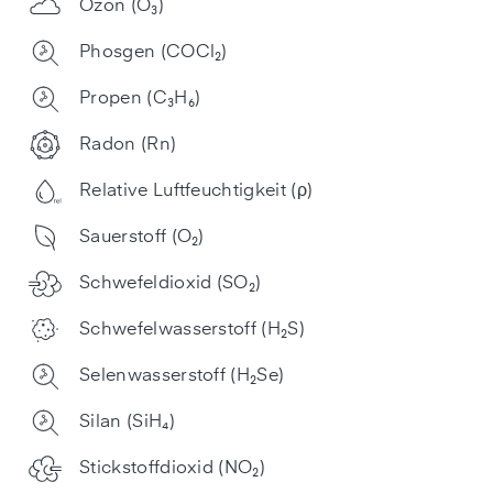
Ozon (O₃)
Phosgen (COCl₂)
Propen (C₃H₆)
Radon (Rn)
Relative Luftfeuchtigkeit (ρ)
Sauerstoff (O₂)
Schwefeldioxid (SO₂)
Schwefel­wasserstoff (H₂S)
Selenwasserstoff (H₂Se)
Silan (SiH₄)
Stickstoffdioxid (NO₂)