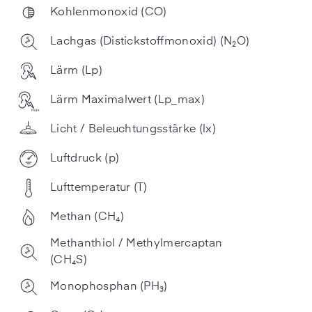
Kohlenmonoxid (CO)
Lachgas (Distickstoff­monoxid) (N₂O)
Lärm (Lp)
Lärm Maximalwert (Lp_max)
Licht / Beleuchtungsstärke (lx)
Luftdruck (p)
Lufttemperatur (T)
Methan (CH₄)
Methanthiol / Methylmercaptan
(CH₄S)
Monophosphan (PH₃)