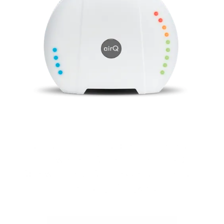
Luftqualität, alle Luftbestandteile und
Umwelteinflüsse mit dem air‑Q
überwachen. Für Ihre Gesundheit und
Leistungsfähigkeit.