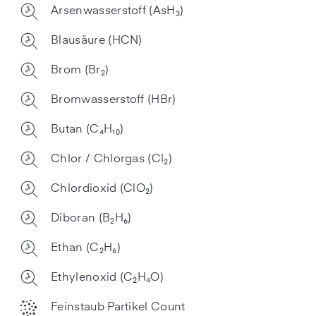
Arsenwasserstoff (AsH₃)
Blausäure (HCN)
Brom (Br₂)
Bromwasserstoff (HBr)
Butan (C₄H₁₀)
Chlor / Chlorgas (Cl₂)
Chlordioxid (ClO₂)
Diboran (B₂H₆)
Ethan (C₂H₆)
Ethylenoxid (C₂H₄O)
Feinstaub Partikel Count