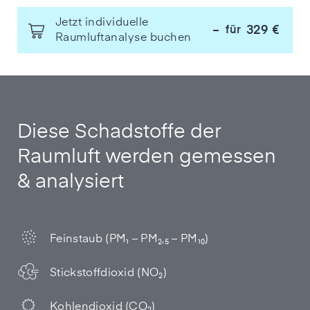
Jetzt individuelle
329 €
für
–
Raumluftanalyse buchen
Diese Schadstoffe der
Raumluft werden gemessen
& analysiert
Feinstaub (PM₁ – PM₂,₅ – PM₁₀)
Stickstoffdioxid (NO₂)
Kohlendioxid (CO₂)