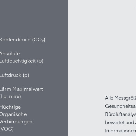
Kohlendioxid (CO₂)
Absolute
Luftfeuchtigkeit (φ)
Luftdruck (p)
Lärm Maximalwert
(Lp_max)
Alle Messgröß
Gesundheitsa
Flüchtige
Organische
Büroluft­analy
Verbindungen
bewertet und 
(VOC)
Informationen