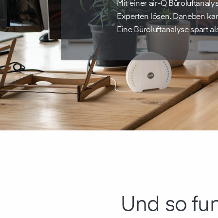
Mit einer air-Q Büroluftana
Experten lösen. Daneben ka
Eine Büroluftanalyse spart a
Und so funk