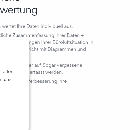
wertung
 wertet Ihre Daten individuell aus.
htliche Zusammenfassung Ihrer Daten +
und Auswertungen Ihrer Büroluftsituation in
ormativen Bericht mit Diagrammen und
uktivitätskiller auf. Sogar vergessene
talten
ungen können erfasst werden.
n uns
Tipps für eine Verbesserung Ihre
agen