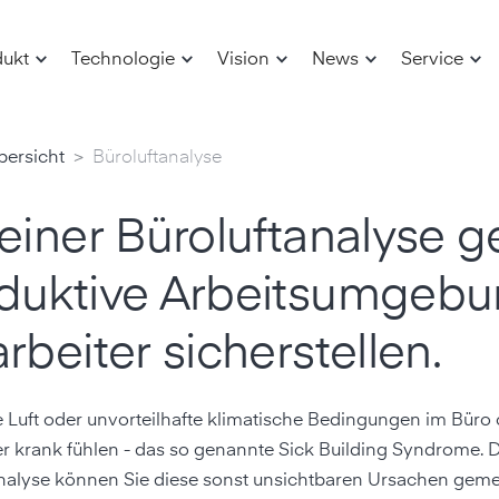
dukt
Technologie
Vision
News
Service
>
bersicht
Büroluftanalyse
 einer Büroluftanalyse 
duktive Arbeits­umgebu
rbeiter sicherstellen.
 Luft oder unvorteilhafte klimatische Bedingungen im Büro
er krank fühlen - das so genannte Sick Building Syndrome. 
nalyse können Sie diese sonst unsichtbaren Ursachen gem