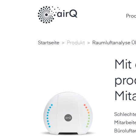
Pro
>
>
Startseite
Produkt
Raumluftanalyse Ü
Mit
pro
Mita
Schlechte
Mitarbeit
Bürolufta