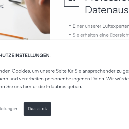
Datenaus
•
Einer unserer Luftexperten
•
Sie erhalten eine übersic
ausführliche Erklärungen 
einem kompakten und inf
HUTZEINSTELLUNGEN
:
Charts.
•
Decken Sie versteckte Prod
den Cookies, um unsere Seite für Sie ansprechender zu ges
offene Fenster oder Heiz
hern und verarbeiten personenbezogenen Daten. Wir würde
•
Erhalten Sie individuelle 
nn Sie uns hierfür die Erlaubnis geben.
Büroluftsituation.
tellungen
Das ist ok
Jetzt Angebot für eine individuelle Büroluft­analyse anfr