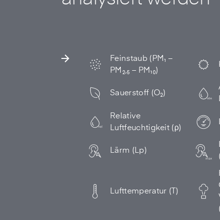
Feinstaub (PM₁ –
PM₂,₅ – PM₁₀)
Sauerstoff (O₂)
Relative
Luftfeuchtigkeit (ρ)
Lärm (Lp)
Lufttemperatur (T)