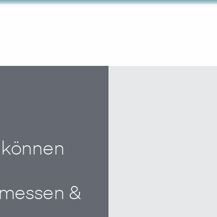
 können
emessen &