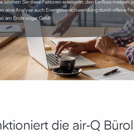
lyse können Sie diese Faktoren erkennen, den Einfluss messen
nn eine Analyse auch Energieverschwendung durch offene Fen
lso am Ende sogar Geld!
tioniert die air‑Q Bürol