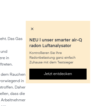
teht. Das Gas
NEU | unser smarter air-Q
radon Luftanalysator
 und
Kontrollieren Sie Ihre
Radonbelastung ganz einfach
re in
Zuhause mit dem Testsieger
treten.
Jetzt entdecken
ch dem Rauchen
vorwiegend in
troffen. Daher
ellen, dass die
r Arbeitnehmer