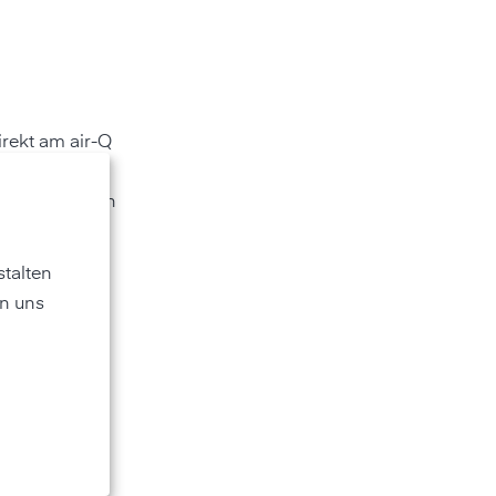
rekt am air-Q
 Farbskala
 liefert Ihnen
s
talten
n uns
einen sehr
detektieren:
he
Dadurch kann
ewährleistet.