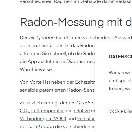
verschiedenen Räumen im Gebäude damit verlässl
Radon-Messung mit d
Der
air-Q radon
bietet Ihnen verschiedene Auswert
ablesen. Hierfür besitzt das Radon-Messgerät ein
erkennen Sie schnell, ob die Radon-Werte in Ihre
DATENSC
die App ausführliche Diagramme zur Entwicklung d
Warnhinweise.
Wir verwen
und speic
Von Vorteil ist neben der Echtzeitmessung die hoh
freuen, we
sensible patentierten Radon-Sensor, der die Radon-
Zusätzlich verfügt der
air-Q radon
über bis zu 10 we
CO₂
,
Lufttemperatur
, die
relative
und
absolute Luftf
Cookie Eins
Verbindungen (VOC)
und
Feinstaub
. Jeder Messwe
der
air-Q radon
die verschiedenen Messgrößen präz