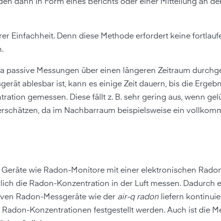
en dann in Form eines Berichts oder einer Mitteilung an d
rer Einfachheit. Denn diese Methode erfordert keine fortlau
.
. Da passive Messungen über einen längeren Zeitraum durch
rät ablesbar ist, kann es einige Zeit dauern, bis die Ergeb
ration gemessen. Diese fällt z. B. sehr gering aus, wenn gelü
erschätzen, da im Nachbarraum beispielsweise ein vollko
 Geräte wie Radon-Monitore mit einer elektronischen Rado
erlich die Radon-Konzentration in der Luft messen. Dadurch
tiven Radon-Messgeräte wie der
air-q radon
liefern kontinuie
e Radon-Konzentrationen festgestellt werden. Auch ist die M