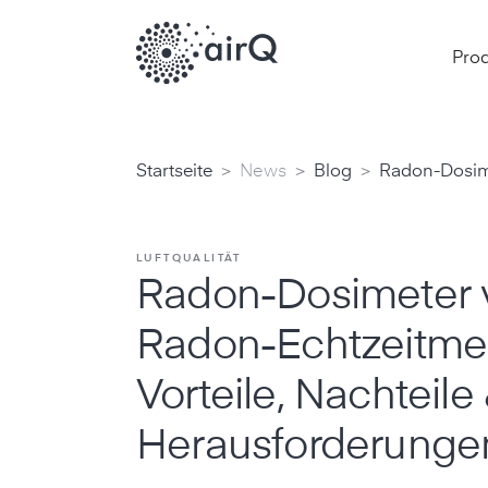
Pro
>
>
>
Startseite
News
Blog
Radon-Dosime
LUFTQUALITÄT
Radon-Dosimeter v
Radon-Echtzeitme
Vorteile, Nachteile
Herausforderunge