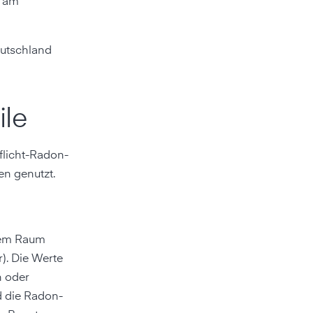
n am
eutschland
ile
flicht-Radon-
n genutzt.
inem Raum
). Die Werte
n oder
d die Radon-