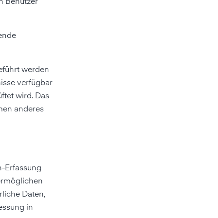
en Benutzer
fende
geführt werden
nisse verfügbar
ftet wird. Das
mmen anderes
n-Erfassung
 ermöglichen
rliche Daten,
essung in