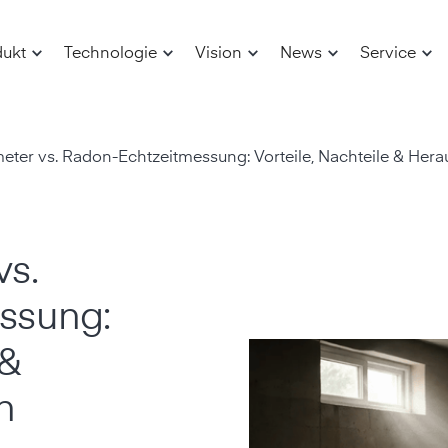
dukt
Technologie
Vision
News
Service
ter vs. Radon-Echtzeitmessung: Vorteile, Nachteile & Her
s.
ssung:
 &
n