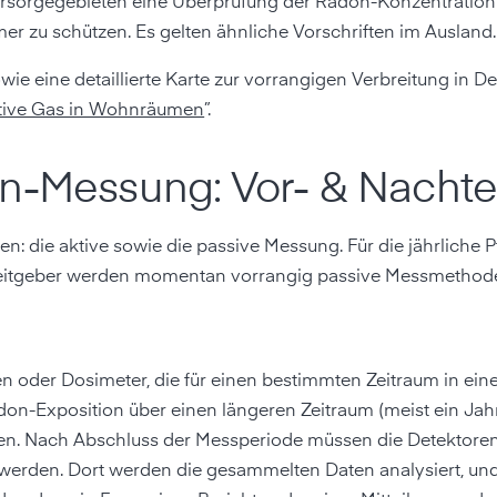
Vorsorgegebieten eine Überprüfung der Radon-Konzentratio
er zu schützen. Es gelten ähnliche Vorschriften im Ausland.
ie eine detaillierte Karte zur vorrangigen Verbreitung in D
ktive Gas in Wohnräumen
”.
n-Messung: Vor- & Nachte
 die aktive sowie die passive Messung. Für die jährliche P
eitgeber werden momentan vorrangig passive Messmethode
n oder Dosimeter, die für einen bestimmten Zeitraum in e
don-Exposition über einen längeren Zeitraum (meist ein Jahr
n. Nach Abschluss der Messperiode müssen die Detektore
werden. Dort werden die gesammelten Daten analysiert, un