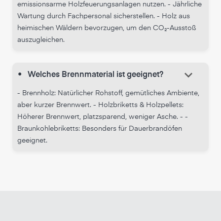
emissionsarme Holzfeuerungsanlagen nutzen. - Jährliche
Wartung durch Fachpersonal sicherstellen. - Holz aus
heimischen Wäldern bevorzugen, um den CO₂-Ausstoß
auszugleichen.
keyboard_arrow_down
•
Welches Brennmaterial ist geeignet?
- Brennholz: Natürlicher Rohstoff, gemütliches Ambiente,
aber kurzer Brennwert. - Holzbriketts & Holzpellets:
Höherer Brennwert, platzsparend, weniger Asche. - -
Braunkohlebriketts: Besonders für Dauerbrandöfen
geeignet.