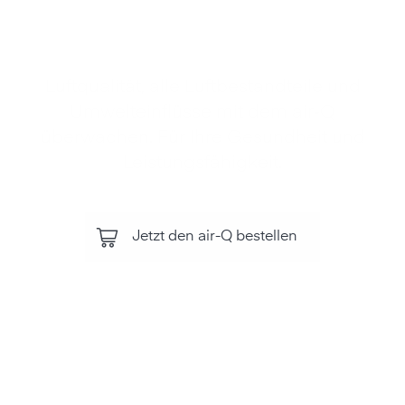
Luftqualität, alle Luftbestandteile und
Umwelteinflüsse mit dem air‑Q
überwachen. Für Ihre Gesundheit und
Leistungsfähigkeit.
Jetzt den air-Q bestellen