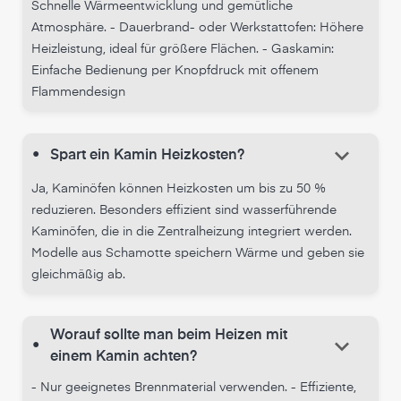
Schnelle Wärmeentwicklung und gemütliche
Atmosphäre. - Dauerbrand- oder Werkstattofen: Höhere
Heizleistung, ideal für größere Flächen. - Gaskamin:
Einfache Bedienung per Knopfdruck mit offenem
Flammendesign
keyboard_arrow_down
•
Spart ein Kamin Heizkosten?
Ja, Kaminöfen können Heizkosten um bis zu 50 %
reduzieren. Besonders effizient sind wasserführende
Kaminöfen, die in die Zentralheizung integriert werden.
Modelle aus Schamotte speichern Wärme und geben sie
gleichmäßig ab.
Worauf sollte man beim Heizen mit
keyboard_arrow_down
•
einem Kamin achten?
- Nur geeignetes Brennmaterial verwenden. - Effiziente,