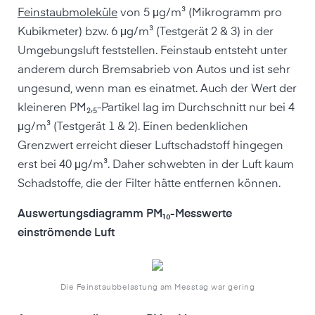
Feinstaubmoleküle
von 5 μg/m³ (Mikrogramm pro
Kubikmeter) bzw. 6 μg/m³ (Testgerät 2 & 3) in der
Umgebungsluft feststellen. Feinstaub entsteht unter
anderem durch Bremsabrieb von Autos und ist sehr
ungesund, wenn man es einatmet. Auch der Wert der
kleineren PM₂,₅-Partikel lag im Durchschnitt nur bei 4
μg/m³ (Testgerät 1 & 2). Einen bedenklichen
Grenzwert erreicht dieser Luftschadstoff hingegen
erst bei 40 μg/m³. Daher schwebten in der Luft kaum
Schadstoffe, die der Filter hätte entfernen können.
Auswertungsdiagramm PM₁₀-Messwerte
einströmende Luft
Die Feinstaubbelastung am Messtag war gering