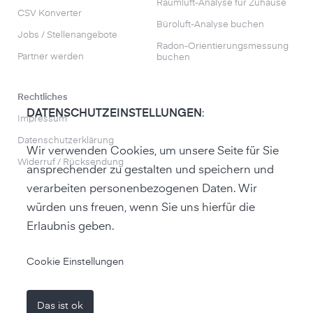
Raumluft-Analyse für Zuhause
CSV Konverter
Büroluft-Analyse buchen
Jobs / Stellenangebote
Radon-Orientierungs­messung
Partner werden
buchen
Rechtliches
DATENSCHUTZEINSTELLUNGEN
:
Impressum
Datenschutzerklärung
Wir verwenden Cookies, um unsere Seite für Sie
Widerruf / Rücksendung
ansprechender zu gestalten und speichern und
verarbeiten personenbezogenen Daten. Wir
würden uns freuen, wenn Sie uns hierfür die
Erlaubnis geben.
zum air-Q Shop
Cookie Einstellungen
Das ist ok