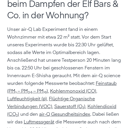
beim Dampfen der Elf Bars &
Co. in der Wohnung?
Unser air-Q Lab Experiment fand in einem
Wohnzimmer mit etwa 22 m² statt. Vor dem Start
unseres Experiments wurde bis 22:30 Uhr gelüftet,
sodass alle Werte im Optimalbereich lagen.
Anschließend hat unsere Testperson 20 Minuten lang
bis ca. 22:50 Uhr bei geschlossenen Fenstern im
Innenraum E-Shisha geraucht. Mit dem air-Q science
wurden folgende Messwerte beobachtet:
Feinstaub
(PM₁ – PM₂,₅ – PM₁₀)
,
Kohlenmonoxid (CO)
,
Luftfeuchtigkeit (ρ)
,
Flüchtige Organische
Verbindungen (VOC)
,
Sauerstoff (O₂)
,
Kohlendioxid
(CO₂)
und den
air-Q Gesundheitsindex
. Dabei ließen
wir das
Luftmessgerät
die Messwerte auch nach dem