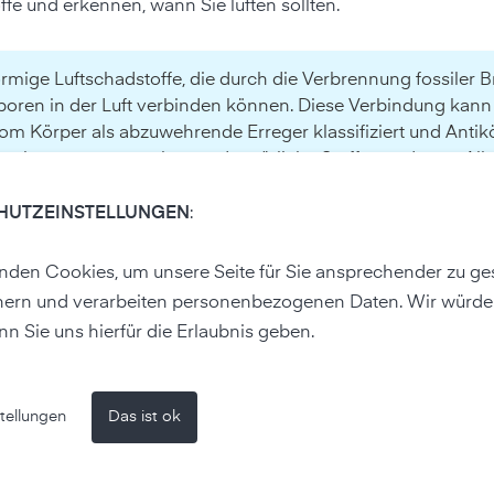
fe und erkennen, wann Sie lüften sollten.
örmige Luftschadstoffe, die durch die Verbrennung fossiler B
sporen in der Luft verbinden können. Diese Verbindung kann
vom Körper als abzuwehrende Erreger klassifiziert und Antik
berhaupt erst entstehen und natürliche Stoffe werden zu All
treten von Stickoxiden direkt verstärkt werden, da die At
dungsreaktion (Husten, Niesen) ausgelöst wird.
HUTZEINSTELLUNGEN
:
den Cookies, um unsere Seite für Sie ansprechender zu ges
hern und verarbeiten personenbezogenen Daten. Wir würde
nn Sie uns hierfür die Erlaubnis geben.
tellungen
Das ist ok