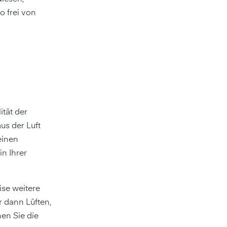
o frei von
ität der
us der Luft
einen
n Ihrer
ise weitere
r dann Lüften,
en Sie die