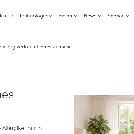
dukt
Technologie
Vision
News
Service
in allergikerfreundliches Zuhause
hes
Allergiker nur in