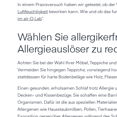
In einem Praxisversuch haben wir getestet, ob de
Luftfeuchtigkeit
bewirken kann. Wie und ob das funkt
im air-Q Lab
“.
Wählen Sie allergiker­
Allergieauslöser zu re
Achten Sie bei der Wahl Ihrer Möbel, Teppiche und B
Vermeiden Sie hingegen Teppiche, vorwiegend hoc
stattdessen für harte Bodenbeläge wie Holz, Fliesen
Einen gesunden, erholsamen Schlaf trotz Allergie u
Decken- und Kissenbezüge. Sie schaffen eine Barri
Organismen. Dafür ist die aus speziellen Material
Allergenen wie Hausstaubmilben, Pollen, Tierhaar
Exposition gegenüber Allergenen während des Schl