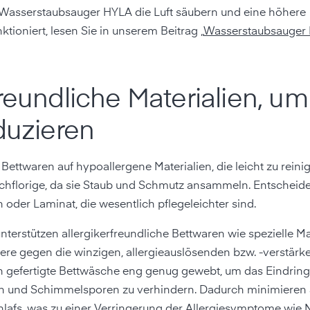
r Wasserstaubsauger HYLA die Luft säubern und eine höhere
ioniert, lesen Sie in unserem Beitrag „
Wasserstaubsauger 
freundliche Materialien, um
duzieren
ettwaren auf hypoallergene Materialien, die leicht zu reinig
hflorige, da sie Staub und Schmutz ansammeln. Entscheide
 oder Laminat, die wesentlich pflegeleichter sind.
nterstützen allergikerfreundliche Bettwaren wie spezielle Ma
ere gegen die winzigen, allergieauslösenden bzw. -verstär
ien gefertigte Bettwäsche eng genug gewebt, um das Eindrin
en und Schimmelsporen zu verhindern. Dadurch minimieren 
afs, was zu einer Verringerung der Allergiesymptome wie N