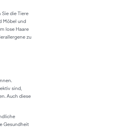
Sie die Tiere
nd Möbel und
 um lose Haare
ierallergene zu
önnen.
ktiv sind,
en. Auch diese
ndliche
re Gesundheit