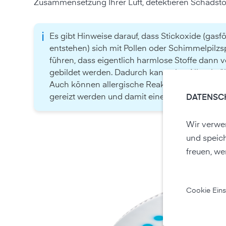
Zusammensetzung Ihrer Luft, detektieren Schadstof
ℹ️
Es gibt Hinweise darauf, dass Stickoxide (gasf
entstehen) sich mit Pollen oder Schimmelpilz
führen, dass eigentlich harmlose Stoffe dann 
gebildet werden. Dadurch kann eine Allergie ü
Auch können allergische Reaktionen durch Auf
gereizt werden und damit eine stärkere Entzün
DATENSC
Wir verwen
und speic
freuen, we
Cookie Eins