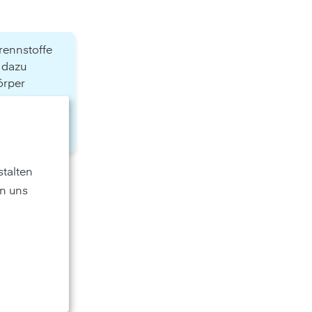
rennstoffe
 dazu
örper
ergenen.
emwege
talten
n uns