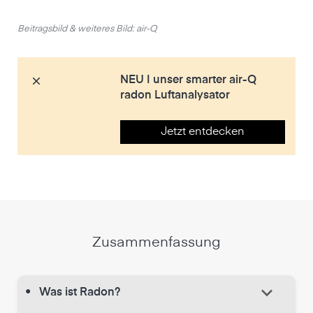
Beitragsbild & weiteres Bild: air-Q
NEU | unser smarter air-Q
radon Luftanalysator
Jetzt entdecken
Zusammenfassung
keyboard_arrow_down
•
Was ist Radon?