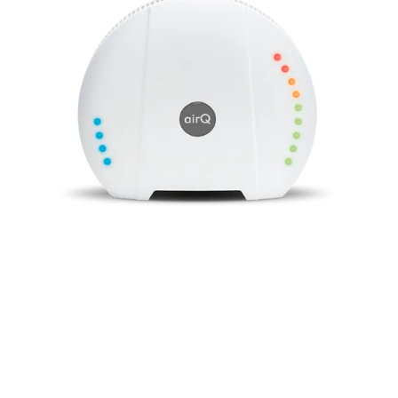
Luftqualität, alle Luftbestandteile und
Umwelteinflüsse mit dem air‑Q
überwachen. Für Ihre Gesundheit und
Leistungsfähigkeit.