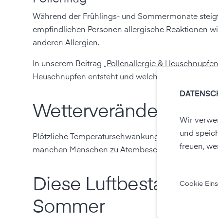
Während der Frühlings- und Sommermonate steigt d
empfindlichen Personen allergische Reaktionen w
anderen Allergien.
In unserem Beitrag „
Pollenallergie & Heuschnupfe
Heuschnupfen entsteht und welche Maßnahmen L
DATENSC
Wetterveränderunge
Wir verwen
und speic
Plötzliche Temperaturschwankungen, hohe Luftfeu
freuen, we
manchen Menschen zu Atembeschwerden führen
Diese Luftbestandteile
Cookie Eins
Sommer