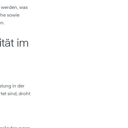
 werden, was
che sowie
n.
tät im
tung in der
et sind, droht