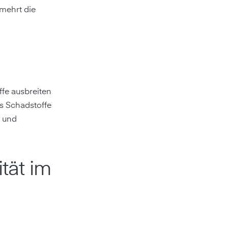
mehrt die
fe ausbreiten
ss Schadstoffe
r und
tät im