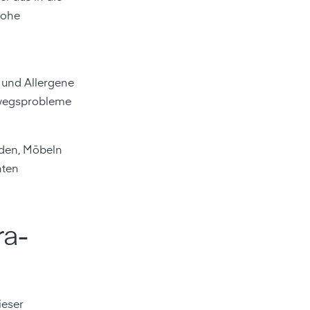
hohe
 und Allergene
mwegsprobleme
öden, Möbeln
hten
ra-
ieser