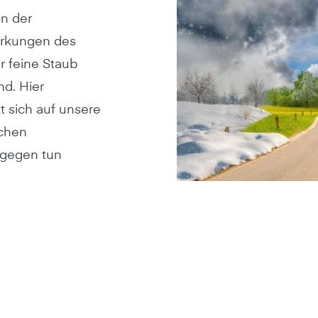
on der
irkungen des
r feine Staub
d. Hier
kt sich auf unsere
ichen
agegen tun