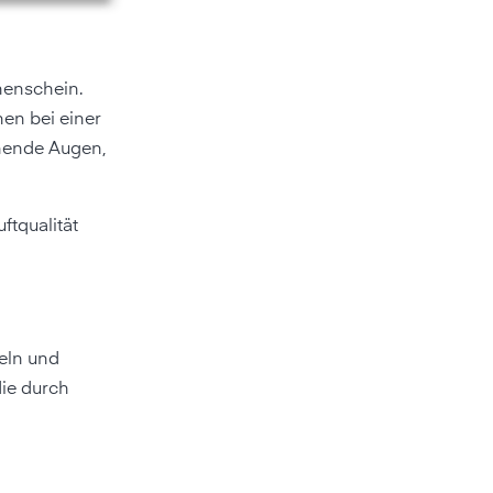
enschein.
en bei einer
nende Augen,
ftqualität
teln und
ie durch