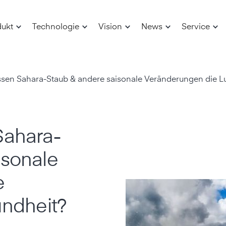
dukt
Technologie
Vision
News
Service
ssen Sahara-Staub & andere saisonale Veränderungen die Lu
Sahara-
isonale
e
undheit?