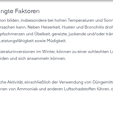
ingte Faktoren
n bilden, insbesondere bei hohen Temperaturen und Sonn
sachen kann. Neben Heiserkeit, Husten und Bronchitis droh
fschmerzen und Übelkeit, gereizte, juckende und/oder trä
eistungsfähigkeit sowie Müdigkeit.
raturinversionen im Winter, können zu einer schlechten Lu
erden und sich ansammeln können.
iche Aktivität, einschließlich der Verwendung von Düngemit
ionen von Ammoniak und anderen Luftschadstoffen führen, d