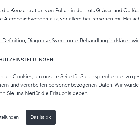
ie Konzentration von Pollen in der Luft. Gräser und Co lös
ie Atembeschwerden aus, vor allem bei Personen mit Heus
n: Definition, Diagnose, Symptome, Behandlung
“ erklären wir
inderung verschaffen können
HUTZEINSTELLUNGEN
:
n
den Cookies, um unsere Seite für Sie ansprechender zu ges
hern und verarbeiten personenbezogenen Daten. Wir würde
chtigkeit oder stark wechselnde Wetterbedingungen könne
nn Sie uns hierfür die Erlaubnis geben.
.
 beeinflussen die Luftquali
tellungen
Das ist ok