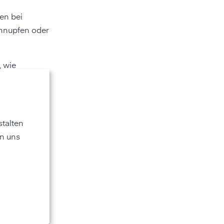
en bei
chnupfen oder
, wie
talten
n uns
n bei
tät im