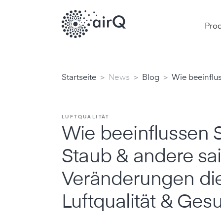
Pro
>
>
>
Startseite
News
Blog
Wie beeinflu
LUFTQUALITÄT
Wie beeinflussen 
Staub & andere sa
Veränderungen di
Luftqualität & Ges