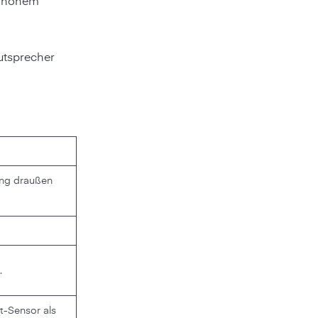
 hohem
utsprecher
dung draußen
.
t-Sensor als