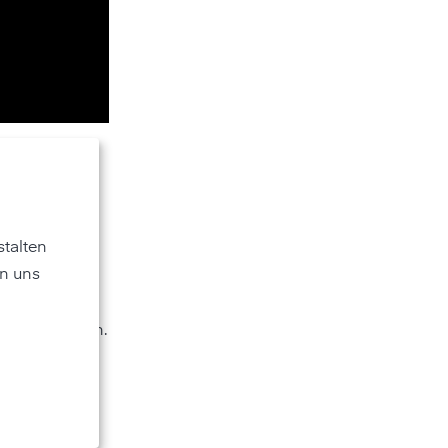
talten
n uns
lationsanlagen.