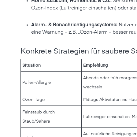
Home Assistant, Homematic & Co.:
Sensoren l
Ozon‑Index (Luftreiniger einschalten) oder sta
Alarm- & Benachrichtigungssysteme:
Nutzer e
eine Warnung – z. B. „Ozon‑Alarm – besser rau
Konkrete Strategien für saubere 
Situation
Empfehlung
Abends oder früh morgens l
Pollen-Allergie
wechseln
Ozon-Tage
Mittags Aktivitäten ins Hau
Feinstaub durch
Luftreiniger einschalten, 
Staub/Sahara
Auf natürliche Reinigungs