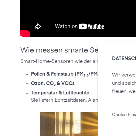
Wie messen smarte Sensoren So
DATENSC
Smart-Home-Sensoren wie der air‑Q messen mehr
Pollen & Feinstaub (PM₂.₅/PM₁₀)
Wir verwen
und speic
Ozon, CO₂ & VOCs
freuen, we
Temperatur & Luftfeuchte
Sie liefern Echtzeitdaten, Alarme und automati
Cookie Eins