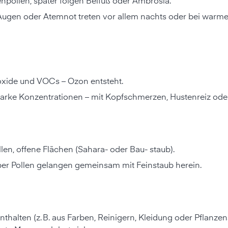
pollen, später folgen Beifuß oder Ambrosia.
 Augen oder Atemnot treten vor allem nachts oder bei war
koxide und VOCs – Ozon entsteht.
arke Konzentrationen – mit Kopfschmerzen, Hustenreiz oder
len, offene Flächen (Sahara- oder Bau- staub).
ber Pollen gelangen gemeinsam mit Feinstaub herein.
nthalten (z. B. aus Farben, Reinigern, Kleidung oder Pflanzen