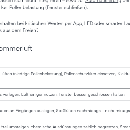
assen sich leicht integrieren – etwa zur
Automatisierung
bei
rker Pollenbelastung (Fenster schließen).
rhalten bei kritischen Werten per App, LED oder smarter La
s aus dem Freien“.
Sommerluft
üften (niedrige Pollenbelastung), Pollenschutzfilter einsetzen, Klei
s verlegen, Luftreiniger nutzen, Fenster besser geschlossen halten.
Matten an Eingängen auslegen, Stoßlüften nachmittags – nicht mittags
mittel umsteigen, chemische Ausdünstungen zeitlich begrenzen, Smar