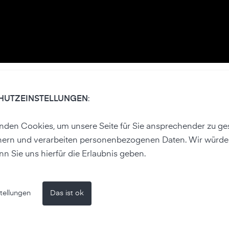
mmerluft?
HUTZEINSTELLUNGEN
:
ere Parameter:
den Cookies, um unsere Seite für Sie ansprechender zu ges
hern und verarbeiten personenbezogenen Daten. Wir würde
nn Sie uns hierfür die Erlaubnis geben.
sierte Reaktionen wie Fenster-Timer, Luftreiniger oder Venti
tellungen
Das ist ok