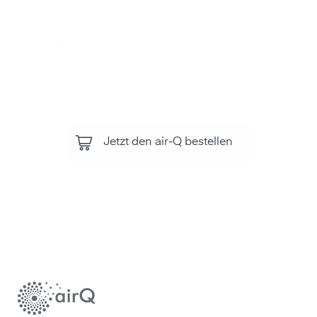
Luftqualität, alle Luftbestandteile und
Umwelteinflüsse mit dem air‑Q
überwachen. Für Ihre Gesundheit und
Leistungsfähigkeit.
Jetzt den air-Q bestellen