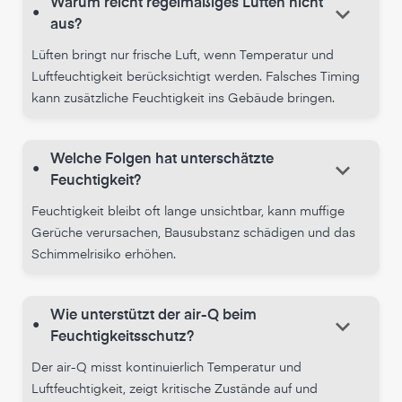
Warum reicht regelmäßiges Lüften nicht
keyboard_arrow_down
•
aus?
Lüften bringt nur frische Luft, wenn Temperatur und
Luftfeuchtigkeit berücksichtigt werden. Falsches Timing
kann zusätzliche Feuchtigkeit ins Gebäude bringen.
Welche Folgen hat unterschätzte
keyboard_arrow_down
•
Feuchtigkeit?
Feuchtigkeit bleibt oft lange unsichtbar, kann muffige
Gerüche verursachen, Bausubstanz schädigen und das
Schimmelrisiko erhöhen.
Wie unterstützt der air-Q beim
keyboard_arrow_down
•
Feuchtigkeitsschutz?
Der air-Q misst kontinuierlich Temperatur und
Luftfeuchtigkeit, zeigt kritische Zustände auf und