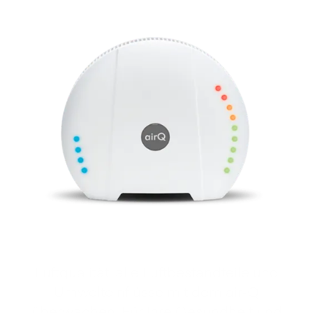
Luftqualität, alle Luftbestandteile und
Umwelteinflüsse mit dem air‑Q
überwachen. Für Ihre Gesundheit und