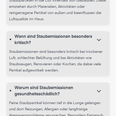
Staubpartikeln in die Luft innerhalb von Gebäuden. Diese
entstehen durch Materialien, Aktivitäten oder
reingetragene Partikel von außen und beeinflussen die
Luftqualität im Haus.
Wann sind Staubemissionen besonders
keyboard_arrow_down
•
kritisch?
Staubemissionen sind besonders kritisch bei trockener
Luft, schlechter Belüftung und bei Aktivitäten wie
Staubsaugen, Renovieren oder Kochen, da dabei viele
Partikel aufgewirbelt werden.
Warum sind Staubemissionen
keyboard_arrow_down
•
gesundheitsschädlich?
Feine Staubpartikel können tief in die Lunge gelangen
und dort Reizungen, Allergien oder langfristige
Atemwegsprobleme verursachen. Besonders Feinstaub