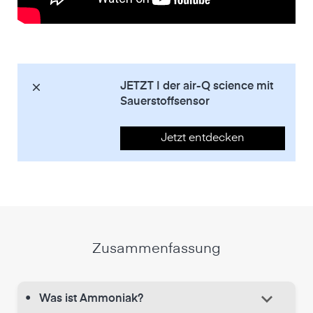
JETZT | der air-Q science mit
Sauerstoffsensor
Jetzt entdecken
Zusammenfassung
keyboard_arrow_down
•
Was ist Ammoniak?