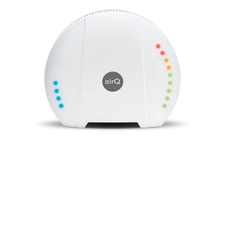
Luftqualität, alle Luftbestandteile und
Umwelteinflüsse mit dem air‑Q
überwachen. Für Ihre Gesundheit und
Leistungsfähigkeit.