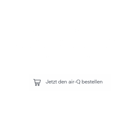
Luftqualität, alle Luftbestandteile und
Umwelteinflüsse mit dem air‑Q
überwachen. Für Ihre Gesundheit und
Leistungsfähigkeit.
Jetzt den air-Q bestellen