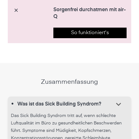
Sorgenfrei durchatmen mit air-
Q
So funktioniert's
Zusammenfassung
keyboard_arrow_down
•
Was ist das Sick Building Syndrom?
Das Sick Building Syndrom tritt auf, wenn schlechte
Luftqualität im Büro zu gesundheitlichen Beschwerden
führt. Symptome sind Müdigkeit, Kopfschmerzen,
Konzentrationsstörungen, gereizte Schleimhäute,