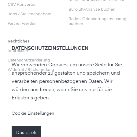
Raumluft-Analyse für Zuhause
CSV Konverter
Büroluft-Analyse buchen
Jobs / Stellenangebote
Radon-Orientierungs­messung
Partner werden
buchen
Rechtliches
DATENSCHUTZEINSTELLUNGEN
:
Impressum
Datenschutzerklärung
Wir verwenden Cookies, um unsere Seite für Sie
Widerruf / Rücksendung
ansprechender zu gestalten und speichern und
verarbeiten personenbezogenen Daten. Wir
würden uns freuen, wenn Sie uns hierfür die
Erlaubnis geben.
zum air-Q Shop
Cookie Einstellungen
Das ist ok