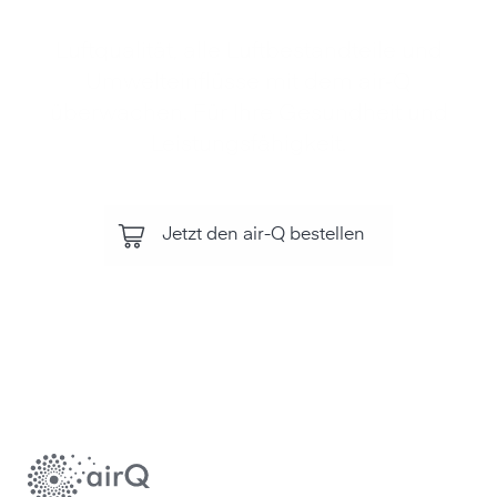
Luftqualität, alle Luftbestandteile und
Umwelteinflüsse mit dem air‑Q
überwachen. Für Ihre Gesundheit und
Leistungsfähigkeit.
Jetzt den air-Q bestellen