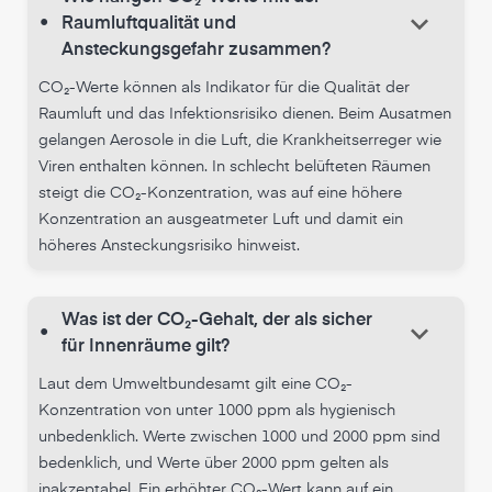
keyboard_arrow_down
•
Raumluftqualität und
Ansteckungsgefahr zusammen?
CO₂-Werte können als Indikator für die Qualität der
Raumluft und das Infektionsrisiko dienen. Beim Ausatmen
gelangen Aerosole in die Luft, die Krankheitserreger wie
Viren enthalten können. In schlecht belüfteten Räumen
steigt die CO₂-Konzentration, was auf eine höhere
Konzentration an ausgeatmeter Luft und damit ein
höheres Ansteckungsrisiko hinweist.
Was ist der CO₂-Gehalt, der als sicher
keyboard_arrow_down
•
für Innenräume gilt?
Laut dem Umweltbundesamt gilt eine CO₂-
Konzentration von unter 1000 ppm als hygienisch
unbedenklich. Werte zwischen 1000 und 2000 ppm sind
bedenklich, und Werte über 2000 ppm gelten als
inakzeptabel. Ein erhöhter CO₂-Wert kann auf ein