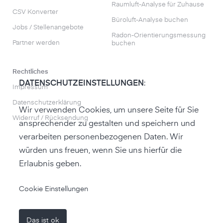
Raumluft-Analyse für Zuhause
CSV Konverter
Büroluft-Analyse buchen
Jobs / Stellenangebote
Radon-Orientierungs­messung
Partner werden
buchen
Rechtliches
DATENSCHUTZEINSTELLUNGEN
:
Impressum
Datenschutzerklärung
Wir verwenden Cookies, um unsere Seite für Sie
Widerruf / Rücksendung
ansprechender zu gestalten und speichern und
verarbeiten personenbezogenen Daten. Wir
würden uns freuen, wenn Sie uns hierfür die
Erlaubnis geben.
zum air-Q Shop
Cookie Einstellungen
Das ist ok