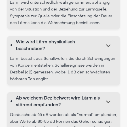
Lärm wird unterschiedlich wahrgenommen, abhängig
von der Situation und der Beziehung zur Lärmquelle.
Sympathie zur Quelle oder die Einschätzung der Dauer
des Lärms kann die Wahrnehmung beeinflussen.
Wie wird Lärm physikalisch
keyboard_arrow_down
•
beschrieben?
Lärm besteht aus Schallwellen, die durch Schwingungen
von Körpern entstehen. Schallereignisse werden in
Dezibel (dB) gemessen, wobei 1 dB den schwächsten
hörbaren Ton angibt.
Ab welchem Dezibelwert wird Lärm als
keyboard_arrow_down
•
störend empfunden?
Geräusche ab 65 dB werden oft als "normal" empfunden,
aber Werte ab 80–85 dB können das Gehör schädigen.