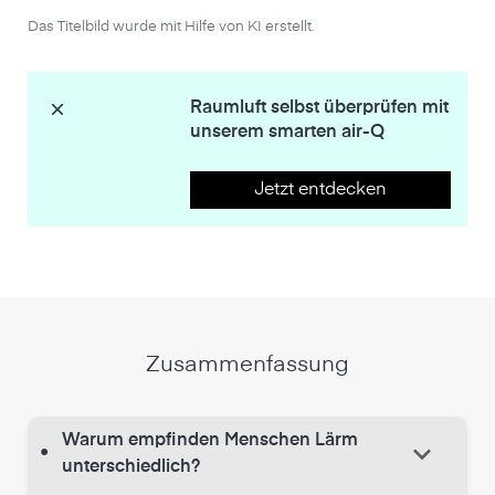
Das Titelbild wurde mit Hilfe von KI erstellt.
Raumluft selbst überprüfen mit
unserem smarten air-Q
Jetzt entdecken
Zusammenfassung
Warum empfinden Menschen Lärm
keyboard_arrow_down
•
unterschiedlich?