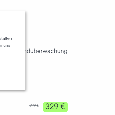
talten
n uns
 für die Grundüberwachung
329 €
349 €