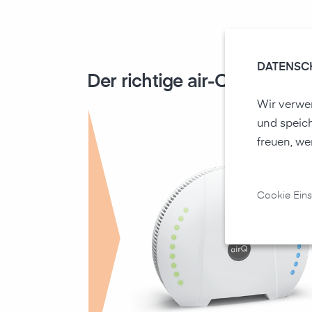
DATENSC
Der richtige air-Q für Sie:
Wir verwen
und speic
freuen, we
Cookie Eins