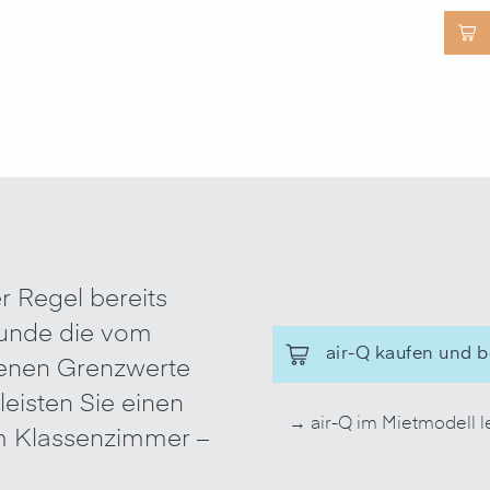
r Regel bereits
stunde die vom
air-Q kaufen und 
enen Grenzwerte
leisten Sie einen
→ air-Q im Mietmodell l
im Klassenzimmer –