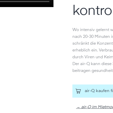
kontro
Wo intensiv gelernt wi
nach 20-30 Minuten is
schränkt die Konzentr
erheblich ein. Verbra
durch Viren und Keime
Der air-Q kann diese 
beitragen gesundheit
air-Q kaufen 
→ air-Q im Mietmod