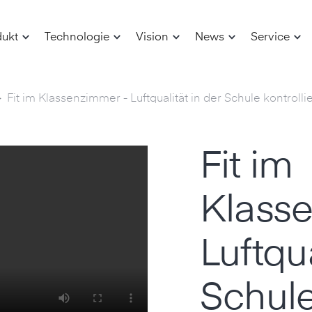
dukt
Technologie
Vision
News
Service
>
Fit im Klassenzimmer - Luftqualität in der Schule kontrolli
Fit im
Klass
Luftqua
Schul