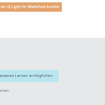
air-Q Light im Webshop kaufen
besseres Lernen ermöglichen
eihen