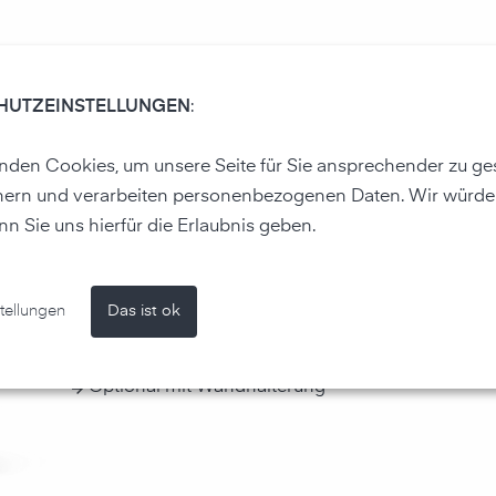
HUTZEINSTELLUNGEN
:
den Cookies, um unsere Seite für Sie ansprechender zu ges
hern und verarbeiten personenbezogenen Daten. Wir würde
air-Q Light - mit 5 Sensoren perfekt
nn Sie uns hierfür die Erlaubnis geben.
der Luftqualität.
Individuelle LED Themes
tellungen
Das ist ok
Kostenlose Smartphone App
Kostenlose Web App
Optional mit Wandhalterung